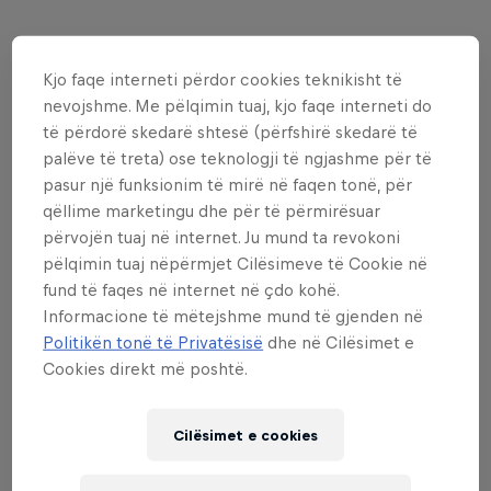
Kjo faqe interneti përdor cookies teknikisht të
nevojshme. Me pëlqimin tuaj, kjo faqe interneti do
të përdorë skedarë shtesë (përfshirë skedarë të
palëve të treta) ose teknologji të ngjashme për të
pasur një funksionim të mirë në faqen tonë, për
qëllime marketingu dhe për të përmirësuar
përvojën tuaj në internet. Ju mund ta revokoni
pëlqimin tuaj nëpërmjet Cilësimeve të Cookie në
fund të faqes në internet në çdo kohë.
Informacione të mëtejshme mund të gjenden në
Politikën tonë të Privatësisë
dhe në Cilësimet e
Cookies direkt më poshtë.
Read This Next
The Nines 2022 just pushed
Cilësimet e cookies
the limits of snow sports to
new heights