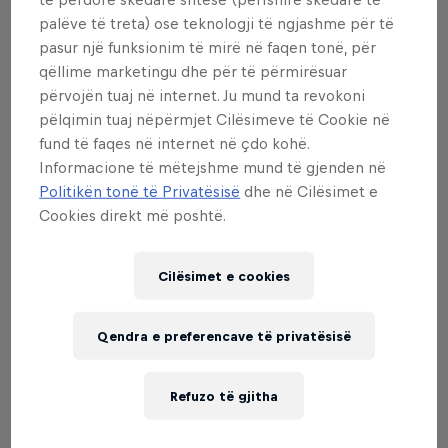
palëve të treta) ose teknologji të ngjashme për të
pasur një funksionim të mirë në faqen tonë, për
qëllime marketingu dhe për të përmirësuar
Enduropale du Touquet Pas-de-Calais
përvojën tuaj në internet. Ju mund ta revokoni
pëlqimin tuaj nëpërmjet Cilësimeve të Cookie në
13 – 15 Shkurt 2026
fund të faqes në internet në çdo kohë.
Le Touquet, France
Informacione të mëtejshme mund të gjenden në
Politikën tonë të Privatësisë
dhe në Cilësimet e
MOTOCROSS
Cookies direkt më poshtë.
Shiko përisëri
Cilësimet e cookies
Qendra e preferencave të privatësisë
Bli Koleksionin
Refuzo të gjitha