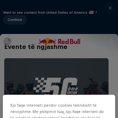
Want to see content from United States of America
?
Continue
Evente të ngjashme
Kjo faqe interneti përdor cookies teknikisht të
nevojshme. Me pëlqimin tuaj, kjo faqe interneti do
të përdorë skedarë shtesë (përfshirë skedarë të