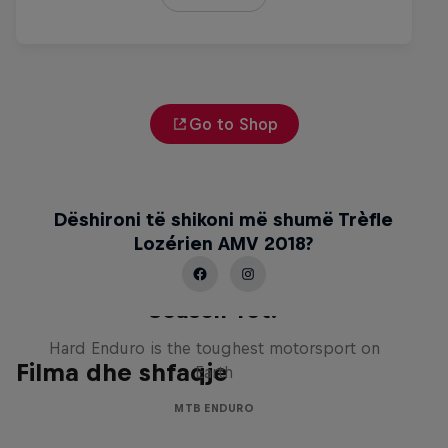
Go to Shop
Dëshironi të shikoni më shumë Trèfle
Lozérien AMV 2018?
Hard Enduro 2025: The Hardest
Season Yet?
Hard Enduro is the toughest motorsport on
Filma dhe shfaqje
Earth
MTB ENDURO