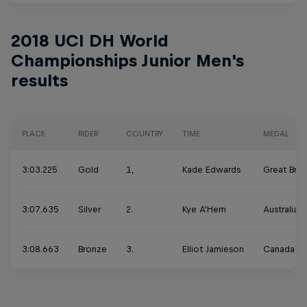
2018 UCI DH World
Championships Junior Men's
results
PLACE
RIDER
COUNTRY
TIME
MEDAL
3:03.225
Gold
1,
Kade Edwards
Great Brita
3:07.635
Silver
2.
Kye A'Hern
Australia
3:08.663
Bronze
3.
Elliot Jamieson
Canada