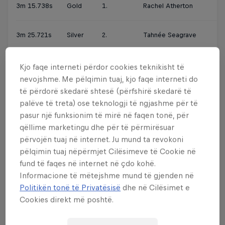
3m 15.738s
Gold
1.
Rachel Atherton
Gr
3m 25.721s
Silver
2.
Tahnée Seagrave
Gr
3m 26.414s
Bronze
3.
Myriam Nicole
Fr
Kjo faqe interneti përdor cookies teknikisht të
nevojshme. Me pëlqimin tuaj, kjo faqe interneti do
të përdorë skedarë shtesë (përfshirë skedarë të
2018 UCI DH World
palëve të treta) ose teknologji të ngjashme për të
pasur një funksionim të mirë në faqen tonë, për
Championships Elite Men's results
qëllime marketingu dhe për të përmirësuar
përvojën tuaj në internet. Ju mund ta revokoni
pëlqimin tuaj nëpërmjet Cilësimeve të Cookie në
PLACE
RIDER
COUNTRY
TIME
MEDAL
fund të faqes në internet në çdo kohë.
Informacione të mëtejshme mund të gjenden në
2m 55.114s
Gold
1.
Loïc Bruni
Franc
Politikën tonë të Privatësisë
dhe në Cilësimet e
Cookies direkt më poshtë.
2m 55.327s
Silver
2.
Martin Maes
Belgi