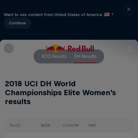
Want to see content from United States of America
?
Continue
XCO Results
DH Results
2018 UCI DH World
Championships Elite Women's
results
PLACE
RIDER
COUNTRY
TIME
ME