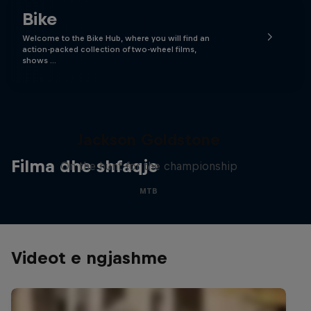
Bike
Welcome to the Bike Hub, where you will find an
action-packed collection of two-wheel films,
shows …
The Search for Milliseconds:
Jackson Goldstone
Filma dhe shfaqje
On the hunt for the championship
MTB
Videot e ngjashme