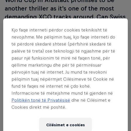
another thriller as it’s one of the most
demanding XCO tracks around. Can Swiss
riders Nino Schurter and Jolanda Neff
Kjo faqe interneti përdor cookies teknikisht të
reign again in the Swabian Alps?
nevojshme. Me pëlqimin tuaj, kjo faqe interneti do
Broadcast also available in German and
të përdorë skedarë shtesë (përfshirë skedarë të
Portuguese.
palëve të treta) ose teknologji të ngjashme për të
pasur një funksionim të mirë në faqen tonë, për
qëllime marketingu dhe për të përmirësuar
përvojën tuaj në internet. Ju mund ta revokoni
pëlqimin tuaj nëpërmjet Cilësimeve të Cookie në
Follow along
fund të faqes në internet në çdo kohë.
Informacione të mëtejshme mund të gjenden në
Politikën tonë të Privatësisë
dhe në Cilësimet e
Cookies direkt më poshtë.
Cilësimet e cookies