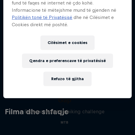
fund të faqes në internet në çdo kohë.
Informacione të mëtejshme mund të gjenden në
Politikën tonë të Privatësisë
dhe në Cilësimet e
Stay updated
Cookies direkt më poshtë.
Cilësimet e cookies
Bike
Welcome to the Bike Hub, where you will find an
Qendra e preferencave të privatësisë
action-packed collection of two-wheel films,
shows …
Refuzo të gjitha
Matt Jones: The Impossible
Gap
Filma dhe shfaqje
Extreme mountain biking challenge
MTB