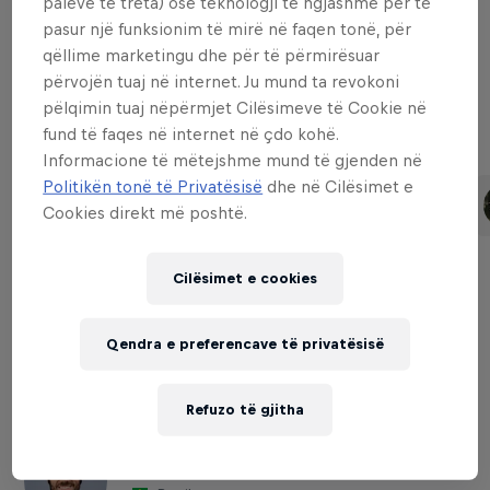
palëve të treta) ose teknologji të ngjashme për të
pasur një funksionim të mirë në faqen tonë, për
qëllime marketingu dhe për të përmirësuar
Downhill Women
përvojën tuaj në internet. Ju mund ta revokoni
pëlqimin tuaj nëpërmjet Cilësimeve të Cookie në
fund të faqes në internet në çdo kohë.
Të ngjashme
Informacione të mëtejshme mund të gjenden në
Politikën tonë të Privatësisë
dhe në Cilësimet e
Rachel Atherton
Tahnée Seagrave
Cookies direkt më poshtë.
United Kingdom
United Kingdom
Cilësimet e cookies
Cross-country Men
Qendra e preferencave të privatësisë
Të ngjashme
Refuzo të gjitha
Henrique Avancini