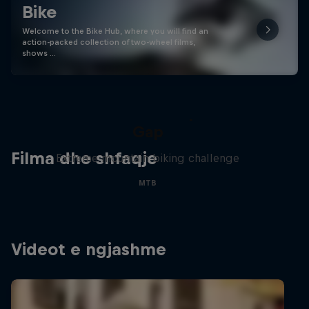
Bike
Welcome to the Bike Hub, where you will find an
action-packed collection of two-wheel films,
shows …
Matt Jones: The Impossible
Gap
Filma dhe shfaqje
Extreme mountain biking challenge
MTB
Videot e ngjashme