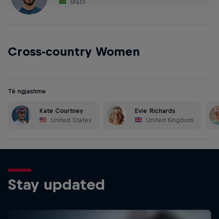
Brazil
Cross-country Women
Të ngjashme
Kate Courtney
Evie Richards
United States
United Kingdom
Stay updated