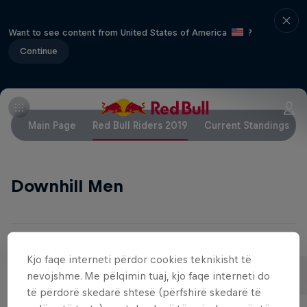
Want to see content from United States of America
?
Continue
Main Page
Red Bull Riders 2019
Current Standings
Downhill Men
Të ngjashme
Kjo faqe interneti përdor cookies teknikisht të
Aaron Gwin
Loïc Bruni
nevojshme. Me pëlqimin tuaj, kjo faqe interneti do
United States
France
të përdorë skedarë shtesë (përfshirë skedarë të