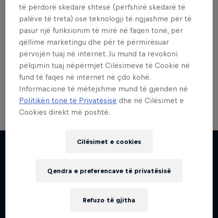
të përdorë skedarë shtesë (përfshirë skedarë të
palëve të treta) ose teknologji të ngjashme për të
pasur një funksionim të mirë në faqen tonë, për
qëllime marketingu dhe për të përmirësuar
përvojën tuaj në internet. Ju mund ta revokoni
pëlqimin tuaj nëpërmjet Cilësimeve të Cookie në
fund të faqes në internet në çdo kohë.
Hope Lock-On grips
Informacione të mëtejshme mund të gjenden në
© Bartek Woliński
Politikën tonë të Privatësisë
dhe në Cilësimet e
Cookies direkt më poshtë.
Cilësimet e cookies
Më shumë si kjo
Qendra e preferencave të privatësisë
Refuzo të gjitha