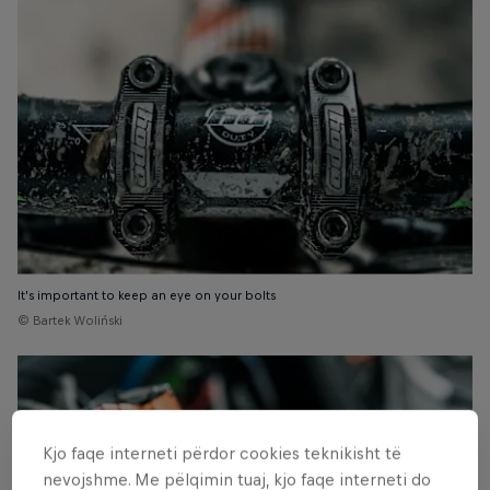
It’s important to keep an eye on your bolts
© Bartek Woliński
Kjo faqe interneti përdor cookies teknikisht të
nevojshme. Me pëlqimin tuaj, kjo faqe interneti do