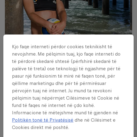
Kjo faqe interneti përdor cookies teknikisht të
Karla Borger
nevojshme. Me pëlqimin tuaj, kjo faqe interneti do
© Garth Milan / Red Bull Content Pool
të përdorë skedarë shtesë (përfshirë skedarë të
palëve të treta) ose teknologji të ngjashme për të
pasur një funksionim të mirë në faqen tonë, për
qëllime marketingu dhe për të përmirësuar
përvojën tuaj në internet. Ju mund ta revokoni
pëlqimin tuaj nëpërmjet Cilësimeve të Cookie në
fund të faqes në internet në çdo kohë.
Informacione të mëtejshme mund të gjenden në
Politikën tonë të Privatësisë
dhe në Cilësimet e
Cookies direkt më poshtë.