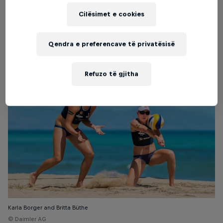
Cilësimet e cookies
Karla Borger and Britta Büthe
Qendra e preferencave të privatësisë
© Daimler AG
Refuzo të gjitha
Karla Borger and Britta Büthe
© Daimler AG