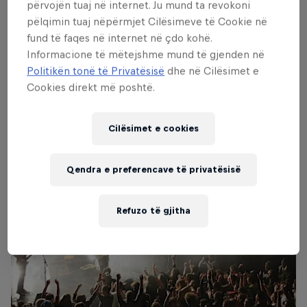
përvojën tuaj në internet. Ju mund ta revokoni
pëlqimin tuaj nëpërmjet Cilësimeve të Cookie në
fund të faqes në internet në çdo kohë.
Informacione të mëtejshme mund të gjenden në
Politikën tonë të Privatësisë
dhe në Cilësimet e
Cookies direkt më poshtë.
Neon Trees
© Andrew Kornylak/Red Bull Content Pool
Cilësimet e cookies
Qendra e preferencave të privatësisë
Refuzo të gjitha