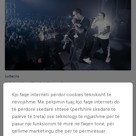
Ludacris
© Robert Snow/Red Bull Content Pool
Kjo faqe interneti përdor cookies teknikisht të
nevojshme. Me pëlqimin tuaj, kjo faqe interneti do
të përdorë skedarë shtesë (përfshirë skedarë të
palëve të treta) ose teknologji të ngjashme për të
pasur një funksionim të mirë në faqen tonë, për
qëllime marketingu dhe për të përmirësuar