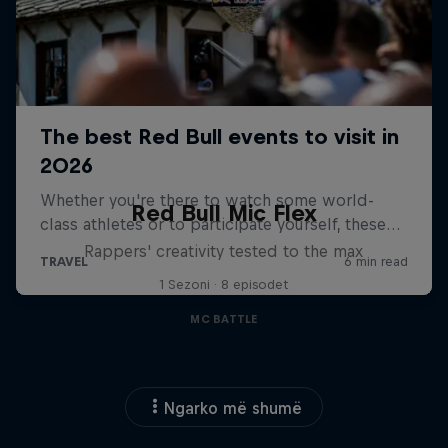
Red Bull Mic Flex
Rappers' creativity tested to the max
1 Sezoni · 8 episodet
MC BATTLE
Ngarko më shumë