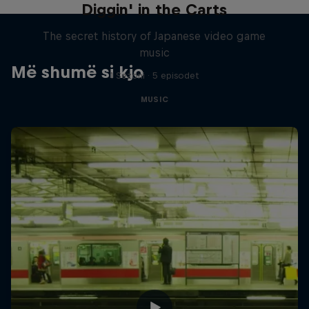
Diggin' in the Carts
The secret history of Japanese video game
music
Më shumë si kjo
1 Sezoni · 5 episodet
MUSIC