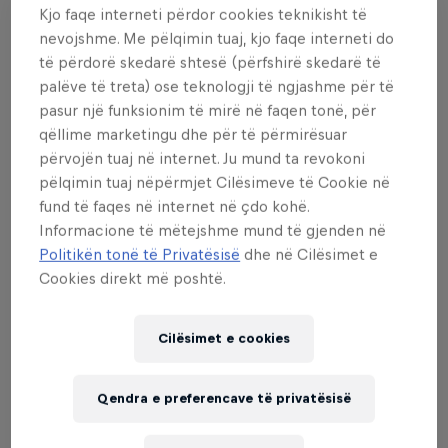
Kjo faqe interneti përdor cookies teknikisht të
nevojshme. Me pëlqimin tuaj, kjo faqe interneti do
të përdorë skedarë shtesë (përfshirë skedarë të
palëve të treta) ose teknologji të ngjashme për të
pasur një funksionim të mirë në faqen tonë, për
qëllime marketingu dhe për të përmirësuar
përvojën tuaj në internet. Ju mund ta revokoni
pëlqimin tuaj nëpërmjet Cilësimeve të Cookie në
There’s skate gold in them there hills
fund të faqes në internet në çdo kohë.
© Sam McGuire
Informacione të mëtejshme mund të gjenden në
Politikën tonë të Privatësisë
dhe në Cilësimet e
Cookies direkt më poshtë.
Cilësimet e cookies
Qendra e preferencave të privatësisë