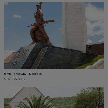
Jamie Tancowny – Kickflip In
© Sam McGuire