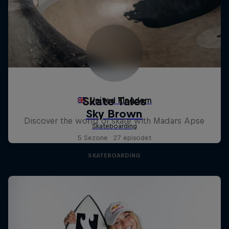
Skate Tales
Discover the world of skate with Madars Apse
5 Sezone · 27 episodet
SKATEBOARDING