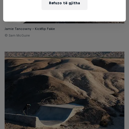
Refuzo të gjitha
Jamie Tancowny – Kickflip Fakie
© Sam McGuire