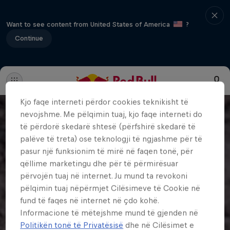
Want to see content from United States of America
?
Continue
Kjo faqe interneti përdor cookies teknikisht të
nevojshme. Me pëlqimin tuaj, kjo faqe interneti do
të përdorë skedarë shtesë (përfshirë skedarë të
palëve të treta) ose teknologji të ngjashme për të
pasur një funksionim të mirë në faqen tonë, për
qëllime marketingu dhe për të përmirësuar
përvojën tuaj në internet. Ju mund ta revokoni
pëlqimin tuaj nëpërmjet Cilësimeve të Cookie në
fund të faqes në internet në çdo kohë.
Informacione të mëtejshme mund të gjenden në
Politikën tonë të Privatësisë
dhe në Cilësimet e