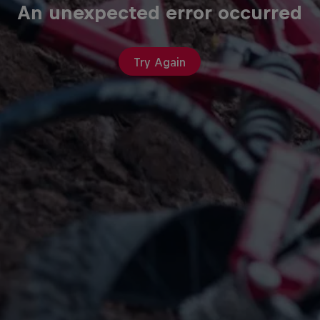
An unexpected error occurred
Try Again