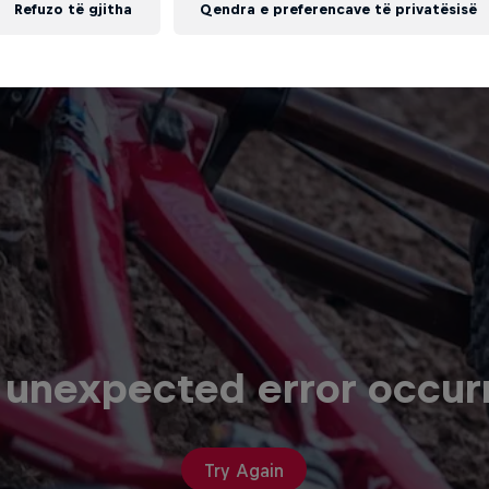
Refuzo të gjitha
Qendra e preferencave të privatësisë
 unexpected error occur
Try Again