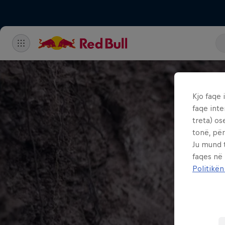
Kjo faqe 
faqe inte
treta) os
tonë, për
Ju mund 
faqes në
Politikën