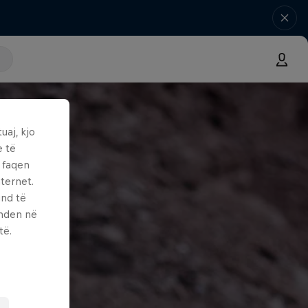
uaj, kjo
e të
ë faqen
ternet.
und të
enden në
të.