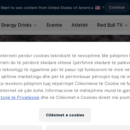
Continue
Want to see content from United States of America
?
Energy Drinks
Evente
Atletët
Red Bull TV
interneti përdor cookies teknikisht të nevojshme. Me pëlqimin t
rneti do të përdorë skedarë shtesë (përfshirë skedarë të palëv
e teknologji të ngjashme për të pasur një funksionim të mirë n
 qëllime marketingu dhe për të përmirësuar përvojën tuaj në in
ta revokoni pëlqimin tuaj nëpërmjet Cilësimeve të Cookie në f
 internet në çdo kohë. Informacione të mëtejshme mund të gj
 tonë të Privatësisë
dhe në Cilësimet e Cookies direkt më posh
Cilësimet e cookies