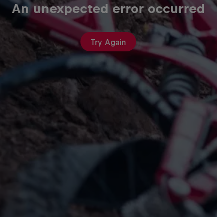
An unexpected error occurred
Try Again