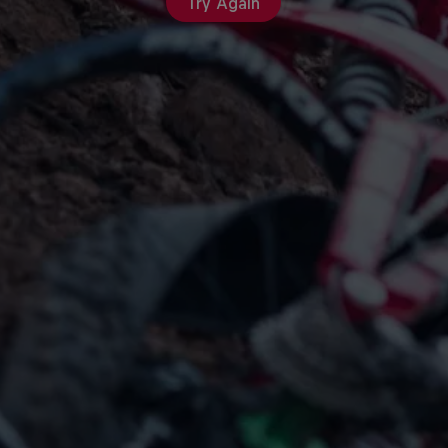
Try Again