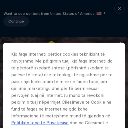
Want to see content from United States of America
?
Continue
Kjo faqe interneti përdor cookies teknikisht të
nevojshme. Me pëlqimin tuaj, kjo faqe interneti do
të përdorë skedarë shtesë (përfshirë skedarë të
palëve të treta) ose teknologji të ngjashme për të
pasur një funksionim të mirë në faqen tonë, për
qëllime marketingu dhe për të përmirësuar
përvojën tuaj në internet. Ju mund ta revokoni
pëlqimin tuaj nëpërmjet Cilësimeve të Cookie në
fund të faqes në internet në çdo kohë.
Informacione të mëtejshme mund të gjenden në
Politikën tonë të Privatësisë
dhe në Cilësimet e