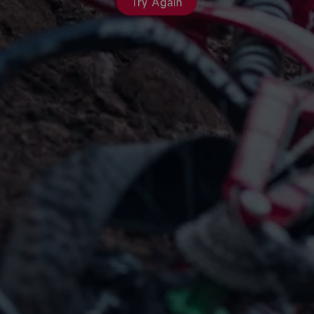
Try Again