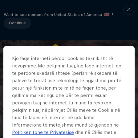
Want to see content from United States of America
?
Continue
Kjo faqe interneti përdor cookies teknikisht të
nevojshme. Me pëlqimin tuaj, kjo faqe interneti do
të përdorë skedarë shtesë (përfshirë skedarë të
palëve të treta) ose teknologji të ngjashme për të
pasur një funksionim të mirë në faqen tonë, për
qëllime marketingu dhe për të përmirësuar
përvojën tuaj në internet. Ju mund ta revokoni
pëlqimin tuaj nëpërmjet Cilësimeve të Cookie në
fund të faqes në internet në çdo kohë.
Informacione të mëtejshme mund të gjenden në
Politikën tonë të Privatësisë
dhe në Cilësimet e