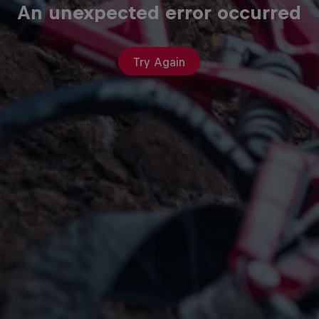
An unexpected error occurred
Try Again