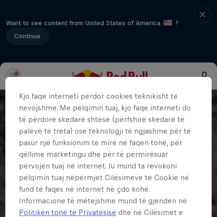
Want to see content from United States of America
?
Continue
Kjo faqe interneti përdor cookies teknikisht të
nevojshme. Me pëlqimin tuaj, kjo faqe interneti do
të përdorë skedarë shtesë (përfshirë skedarë të
palëve të treta) ose teknologji të ngjashme për të
pasur një funksionim të mirë në faqen tonë, për
qëllime marketingu dhe për të përmirësuar
përvojën tuaj në internet. Ju mund ta revokoni
pëlqimin tuaj nëpërmjet Cilësimeve të Cookie në
fund të faqes në internet në çdo kohë.
Informacione të mëtejshme mund të gjenden në
Politikën tonë të Privatësisë
dhe në Cilësimet e