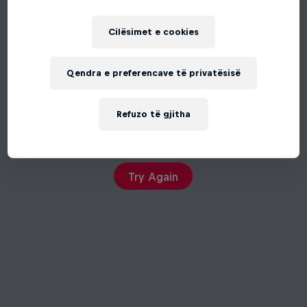
Cilësimet e cookies
Qendra e preferencave të privatësisë
Refuzo të gjitha
An unexpected error occurred
Try Again