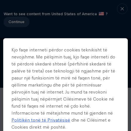
Want to see content from United States of America
?
Continue
Kjo faqe interneti përdor cookies teknikisht të
nevojshme. Me pëlqimin tuaj, kjo faqe interneti do
të përdorë skedarë shtesë (përfshirë skedarë të
palëve të treta) ose teknologji të ngjashme për të
pasur një funksionim të mirë në faqen tonë, për
qëllime marketingu dhe për të përmirësuar
përvojën tuaj në internet. Ju mund ta revokoni
pëlqimin tuaj nëpërmjet Cilësimeve të Cookie në
fund të faqes në internet në çdo kohë.
Informacione të mëtejshme mund të gjenden në
Politikën tonë të Privatësisë
dhe në Cilësimet e
Cookies direkt më poshtë.