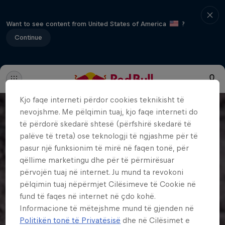
Want to see content from United States of America
?
Continue
Kjo faqe interneti përdor cookies teknikisht të
nevojshme. Me pëlqimin tuaj, kjo faqe interneti do
të përdorë skedarë shtesë (përfshirë skedarë të
palëve të treta) ose teknologji të ngjashme për të
pasur një funksionim të mirë në faqen tonë, për
qëllime marketingu dhe për të përmirësuar
përvojën tuaj në internet. Ju mund ta revokoni
pëlqimin tuaj nëpërmjet Cilësimeve të Cookie në
fund të faqes në internet në çdo kohë.
Informacione të mëtejshme mund të gjenden në
Politikën tonë të Privatësisë
dhe në Cilësimet e