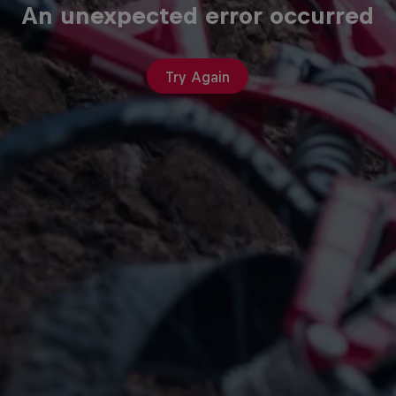
An unexpected error occurred
Try Again