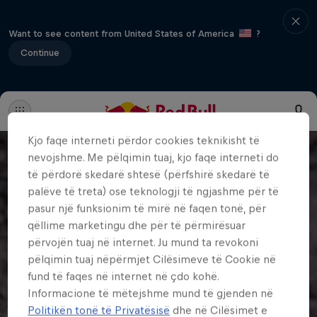
Want to see content from United States of America
?
Continue
Kjo faqe interneti përdor cookies teknikisht të
nevojshme. Me pëlqimin tuaj, kjo faqe interneti do
të përdorë skedarë shtesë (përfshirë skedarë të
palëve të treta) ose teknologji të ngjashme për të
pasur një funksionim të mirë në faqen tonë, për
qëllime marketingu dhe për të përmirësuar
përvojën tuaj në internet. Ju mund ta revokoni
pëlqimin tuaj nëpërmjet Cilësimeve të Cookie në
fund të faqes në internet në çdo kohë.
Informacione të mëtejshme mund të gjenden në
Politikën tonë të Privatësisë
dhe në Cilësimet e