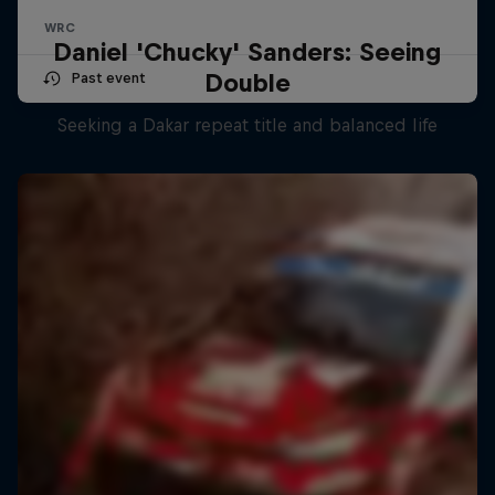
WRC
Daniel 'Chucky' Sanders: Seeing
Double
Past event
Seeking a Dakar repeat title and balanced life