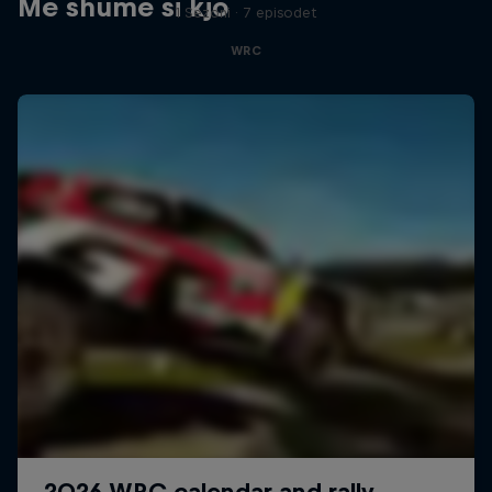
Më shumë si kjo
1 Sezoni · 7 episodet
WRC