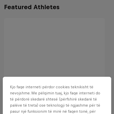
Featured Athletes
Kjo faqe interneti përdor cookies teknikisht të
nevojshme. Me pëlqimin tuaj, kjo faqe interneti do
të përdorë skedarë shtesë (përfshirë skedarë të
palëve të treta) ose teknologji të ngjashme për të
pasur një funksionim të mirë në faqen tonë, për