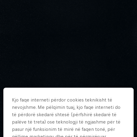
Kjo faqe interneti përdor cookies teknikisht të
nevojshme. Me pëlqimin tuaj, kjo faqe interneti do
të përdorë skedarë shtesë (përfshirë skedarë të
palëve të treta) ose teknologji të ngjashme për të
pasur një funksionim të mirë në faqen tonë, për
qëllime marketingu dhe për të përmirësuar