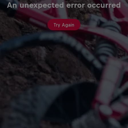
An unexpected error occurred
Try Again