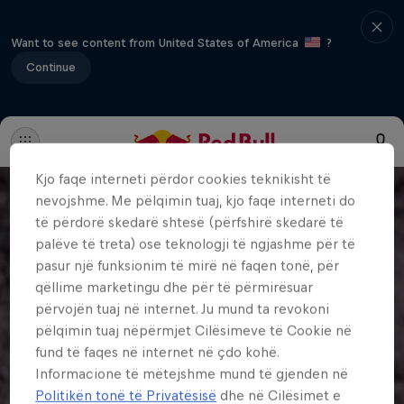
Want to see content from United States of America
?
Continue
Kjo faqe interneti përdor cookies teknikisht të
nevojshme. Me pëlqimin tuaj, kjo faqe interneti do
të përdorë skedarë shtesë (përfshirë skedarë të
palëve të treta) ose teknologji të ngjashme për të
pasur një funksionim të mirë në faqen tonë, për
qëllime marketingu dhe për të përmirësuar
përvojën tuaj në internet. Ju mund ta revokoni
pëlqimin tuaj nëpërmjet Cilësimeve të Cookie në
fund të faqes në internet në çdo kohë.
Informacione të mëtejshme mund të gjenden në
Politikën tonë të Privatësisë
dhe në Cilësimet e