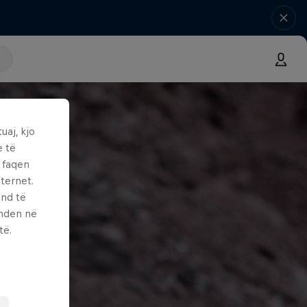
uaj, kjo
e të
ë faqen
ternet.
und të
enden në
të.