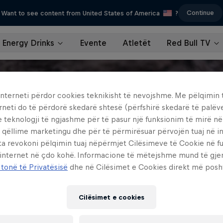
Continue
Want to see content from United States of America
?
Energy Drinks
Evente
Atletët
Red Bull TV
interneti përdor cookies teknikisht të nevojshme. Me pëlqimin t
rneti do të përdorë skedarë shtesë (përfshirë skedarë të palëv
e teknologji të ngjashme për të pasur një funksionim të mirë n
 qëllime marketingu dhe për të përmirësuar përvojën tuaj në in
ta revokoni pëlqimin tuaj nëpërmjet Cilësimeve të Cookie në f
 internet në çdo kohë. Informacione të mëtejshme mund të gj
 tonë të Privatësisë
dhe në Cilësimet e Cookies direkt më posh
Cilësimet e cookies