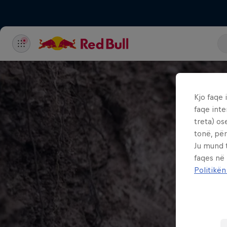
Kjo faqe 
faqe inte
treta) os
tonë, për
Ju mund 
faqes në
Politikën