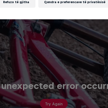
Refuzo të gjitha
Qendra e preferencave të privatësisë
 unexpected error occur
Try Again