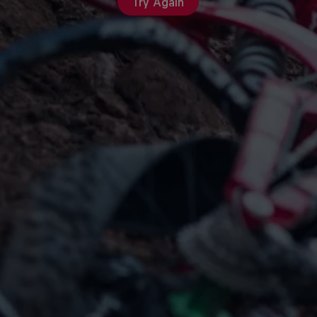
Try Again