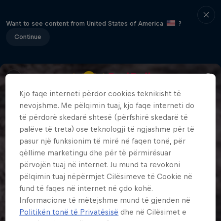
Want to see content from United States of America
?
Continue
Kjo faqe interneti përdor cookies teknikisht të
nevojshme. Me pëlqimin tuaj, kjo faqe interneti do
të përdorë skedarë shtesë (përfshirë skedarë të
palëve të treta) ose teknologji të ngjashme për të
pasur një funksionim të mirë në faqen tonë, për
qëllime marketingu dhe për të përmirësuar
përvojën tuaj në internet. Ju mund ta revokoni
pëlqimin tuaj nëpërmjet Cilësimeve të Cookie në
fund të faqes në internet në çdo kohë.
Informacione të mëtejshme mund të gjenden në
Politikën tonë të Privatësisë
dhe në Cilësimet e