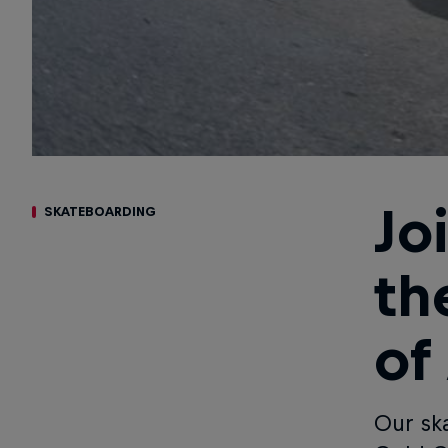
Jo
SKATEBOARDING
th
of
Our sk