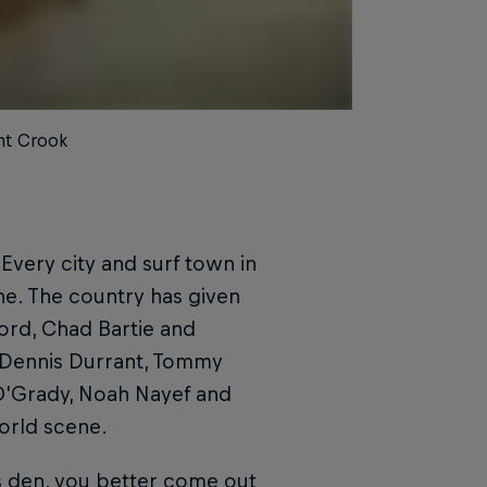
ont Crook
 Every city and surf town in
rne. The country has given
ord, Chad Bartie and
 Dennis Durrant, Tommy
 O’Grady, Noah Nayef and
orld scene.
on’s den, you better come out