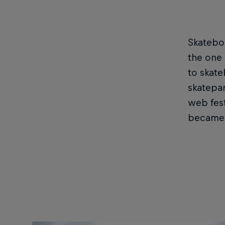
Skatebo
the one 
to skate
skatepar
web fest
became t