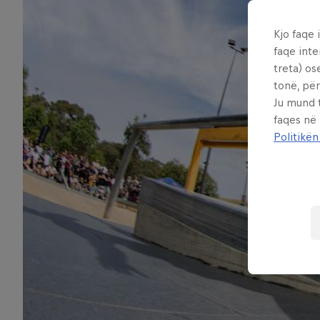
Kjo faqe 
faqe inte
treta) os
tonë, për
Ju mund 
faqes në
Politikën