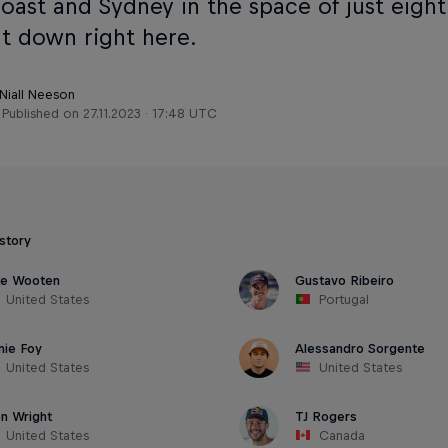
oast and Sydney in the space of just eight
nt down right here.
 Niall Neeson
Published on
27.11.2023 · 17:48 UTC
 story
ke Wooten
Gustavo Ribeiro
United States
Portugal
mie Foy
Alessandro Sorgente
United States
United States
on Wright
TJ Rogers
United States
Canada