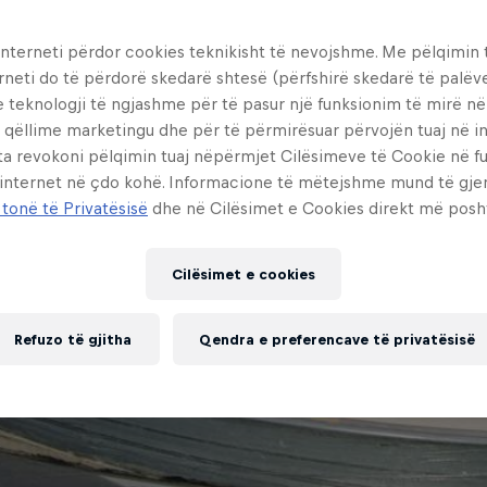
interneti përdor cookies teknikisht të nevojshme. Me pëlqimin t
rneti do të përdorë skedarë shtesë (përfshirë skedarë të palëv
e teknologji të ngjashme për të pasur një funksionim të mirë n
 qëllime marketingu dhe për të përmirësuar përvojën tuaj në in
ta revokoni pëlqimin tuaj nëpërmjet Cilësimeve të Cookie në f
 internet në çdo kohë. Informacione të mëtejshme mund të gj
Shiko Videon
33 minuta
 tonë të Privatësisë
dhe në Cilësimet e Cookies direkt më posh
Cilësimet e cookies
Refuzo të gjitha
Qendra e preferencave të privatësisë