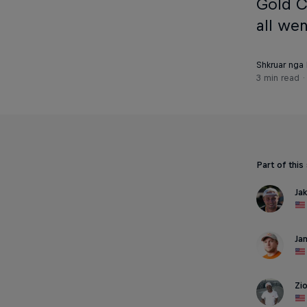
Gold C
all we
Shkruar nga
3 min read
Part of this
Ja
Ja
Zi