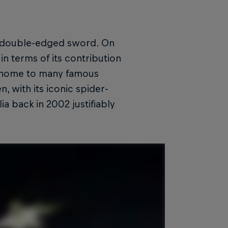
a double-edged sword. On
in terms of its contribution
ns home to many famous
, with its iconic spider-
a back in 2002 justifiably