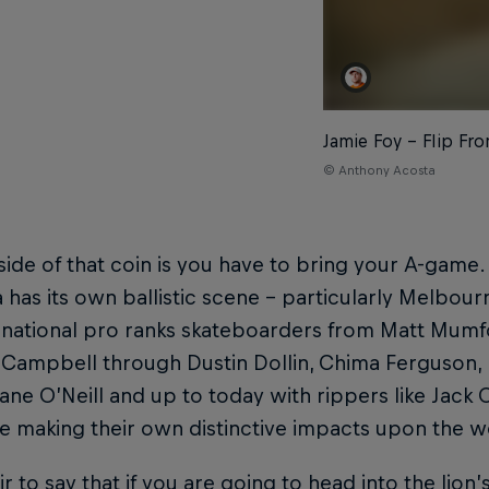
Jamie Foy – Flip Fr
© Anthony Acosta
 side of that coin is you have to bring your A-game.
a has its own ballistic scene – particularly Melbou
rnational pro ranks skateboarders from Matt Mumf
Campbell through Dustin Dollin, Chima Ferguson,
ane O’Neill and up to today with rippers like Jack
e making their own distinctive impacts upon the w
fair to say that if you are going to head into the li