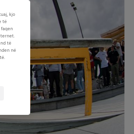
uaj, kjo
e të
ë faqen
ternet.
und të
enden në
të.