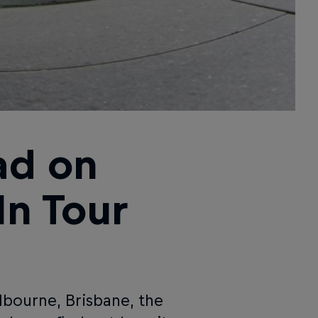
ad on
In Tour
lbourne, Brisbane, the