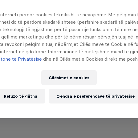
interneti përdor cookies teknikisht të nevojshme. Me pëlqimin t
 Niall Neeson
Published on
11.10.2023 · 11:21 UTC
rneti do të përdorë skedarë shtesë (përfshirë skedarë të palëv
e teknologji të ngjashme për të pasur një funksionim të mirë n
 qëllime marketingu dhe për të përmirësuar përvojën tuaj në in
ta revokoni pëlqimin tuaj nëpërmjet Cilësimeve të Cookie në f
 internet në çdo kohë. Informacione të mëtejshme mund të gj
 story
 tonë të Privatësisë
dhe në Cilësimet e Cookies direkt më posh
ke Wooten
Torey Pudwill
United States
United States
Cilësimet e cookies
xim Habanec
Margielyn Didal
Czech Republic
Philippines
Refuzo të gjitha
Qendra e preferencave të privatësisë
on Wright
United States