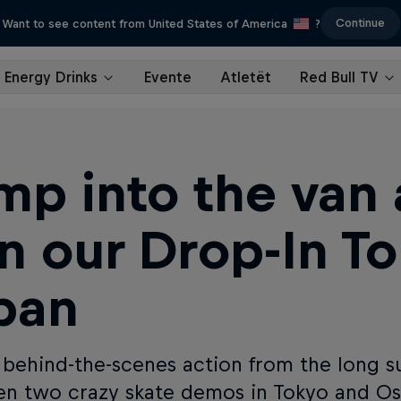
Continue
Want to see content from United States of America
?
Energy Drinks
Evente
Atletët
Red Bull TV
mp into the van
in our Drop-In To
pan
e behind-the-scenes action from the long
n two crazy skate demos in Tokyo and Os