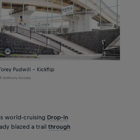
Torey Pudwill – Kickflip
© Anthony Acosta
l’s world-cruising
Drop-In
ady blazed a trail
through