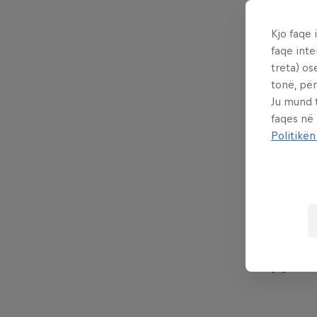
Kjo faqe 
Shkruar nga
2 min read
faqe inte
treta) os
tonë, për
Ju mund 
faqes në
Part of this
Politikën
Ja
Ma
Zi