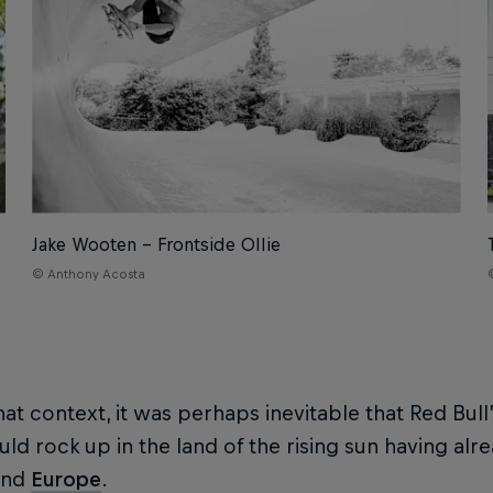
Jake Wooten – Frontside Ollie
© Anthony Acosta
hat context, it was perhaps inevitable that Red Bul
ld rock up in the land of the rising sun having alre
nd
Europe
.