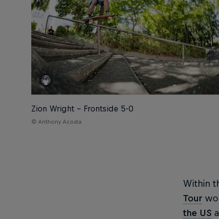
Zion Wright – Frontside 5-0
© Anthony Acosta
Within t
Tour
wou
the US
a