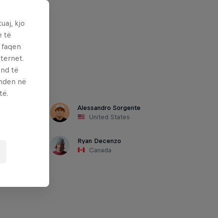
uaj, kjo
e të
ë faqen
ternet.
und të
enden në
të.
Alessandro Sorgente
United States
Ryan Decenzo
Canada