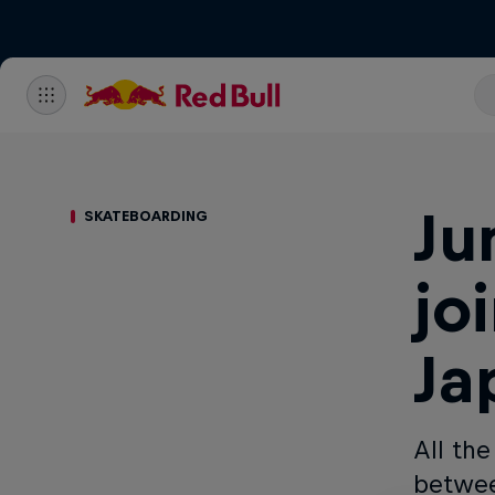
Ju
SKATEBOARDING
jo
Ja
All th
betwee