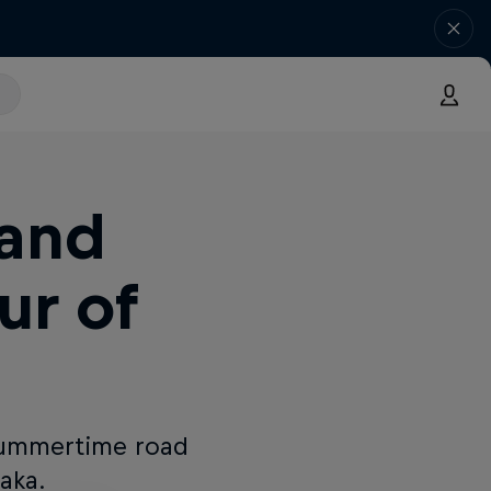
 and
ur of
 summertime road
aka.