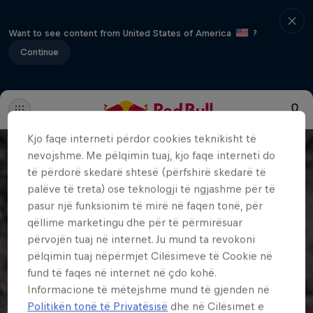
Want to see content from United States of America
?
Continue
Kjo faqe interneti përdor cookies teknikisht të
nevojshme. Me pëlqimin tuaj, kjo faqe interneti do
të përdorë skedarë shtesë (përfshirë skedarë të
palëve të treta) ose teknologji të ngjashme për të
pasur një funksionim të mirë në faqen tonë, për
qëllime marketingu dhe për të përmirësuar
përvojën tuaj në internet. Ju mund ta revokoni
pëlqimin tuaj nëpërmjet Cilësimeve të Cookie në
fund të faqes në internet në çdo kohë.
Informacione të mëtejshme mund të gjenden në
Politikën tonë të Privatësisë
dhe në Cilësimet e