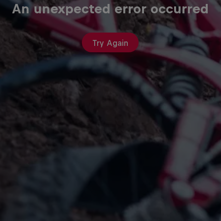
An unexpected error occurred
Try Again