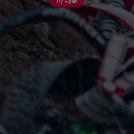
Try Again