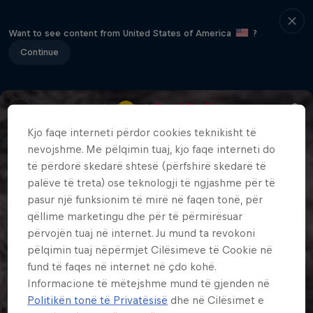
Want to see content from United States of America
?
Continue
Kjo faqe interneti përdor cookies teknikisht të
nevojshme. Me pëlqimin tuaj, kjo faqe interneti do
të përdorë skedarë shtesë (përfshirë skedarë të
palëve të treta) ose teknologji të ngjashme për të
pasur një funksionim të mirë në faqen tonë, për
qëllime marketingu dhe për të përmirësuar
përvojën tuaj në internet. Ju mund ta revokoni
pëlqimin tuaj nëpërmjet Cilësimeve të Cookie në
fund të faqes në internet në çdo kohë.
Informacione të mëtejshme mund të gjenden në
Politikën tonë të Privatësisë
dhe në Cilësimet e