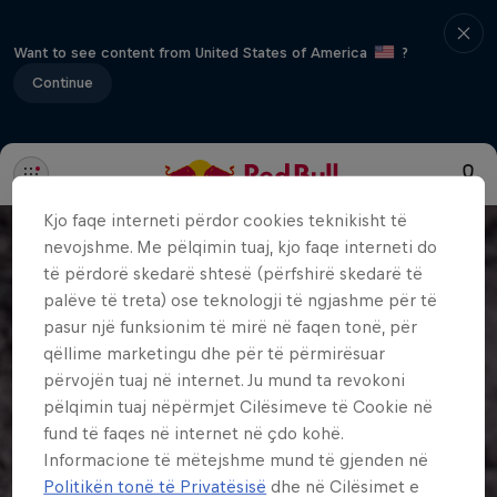
Want to see content from United States of America
?
Continue
Kjo faqe interneti përdor cookies teknikisht të
nevojshme. Me pëlqimin tuaj, kjo faqe interneti do
të përdorë skedarë shtesë (përfshirë skedarë të
palëve të treta) ose teknologji të ngjashme për të
pasur një funksionim të mirë në faqen tonë, për
qëllime marketingu dhe për të përmirësuar
përvojën tuaj në internet. Ju mund ta revokoni
pëlqimin tuaj nëpërmjet Cilësimeve të Cookie në
fund të faqes në internet në çdo kohë.
Informacione të mëtejshme mund të gjenden në
Politikën tonë të Privatësisë
dhe në Cilësimet e