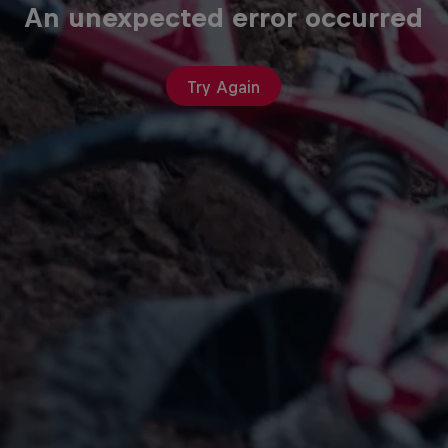
An unexpected error occurred
Try Again