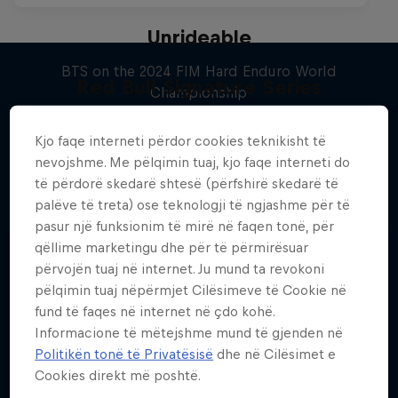
Unrideable
BTS on the 2024 FIM Hard Enduro World
Red Bull Signature Series
Championship
Më shumë si kjo
The year's best action sports events
1 Sezoni · 5 episodet
Kjo faqe interneti përdor cookies teknikisht të
9 Sezone · 67 episodet
MOTOCROSS
nevojshme. Me pëlqimin tuaj, kjo faqe interneti do
të përdorë skedarë shtesë (përfshirë skedarë të
SURFING
palëve të treta) ose teknologji të ngjashme për të
pasur një funksionim të mirë në faqen tonë, për
qëllime marketingu dhe për të përmirësuar
përvojën tuaj në internet. Ju mund ta revokoni
pëlqimin tuaj nëpërmjet Cilësimeve të Cookie në
fund të faqes në internet në çdo kohë.
Informacione të mëtejshme mund të gjenden në
Politikën tonë të Privatësisë
dhe në Cilësimet e
Cookies direkt më poshtë.