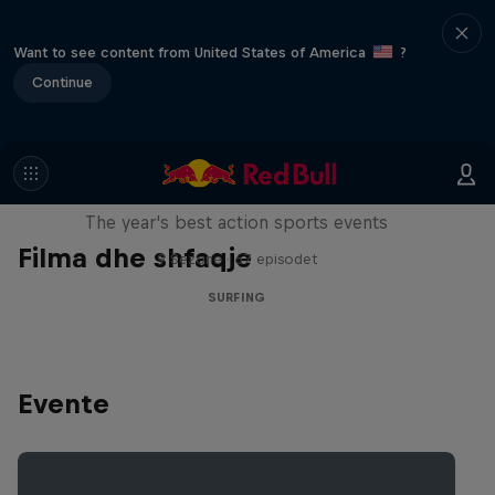
Want to see content from United States of America
?
Continue
Red Bull Signature Series
The year's best action sports events
Filma dhe shfaqje
9 Sezone · 67 episodet
SURFING
Evente