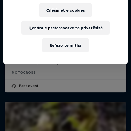
Cilësimet e cookies
Qendra e preferencave të privatësisë
ADAC MX Masters – Gaildorf
Refuzo të gjitha
8 – 9 Gusht 2026
Gaildorf, Germany
MOTOCROSS
Past event