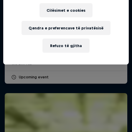
Cilësimet e cookies
Qendra e preferencave të privatësisë
Red Bull Batalla Peru National Final 2026
12 Shtator 2026
Refuzo të gjitha
Lima, Peru
MC BATTLE
Upcoming event