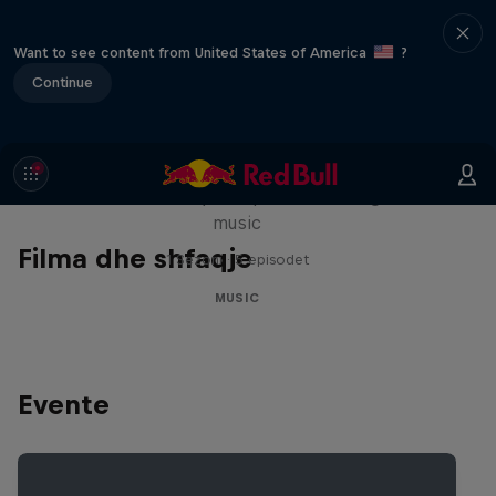
Want to see content from United States of America
?
Continue
Diggin' in the Carts
The secret history of Japanese video game
music
Filma dhe shfaqje
1 Sezoni · 5 episodet
MUSIC
Evente