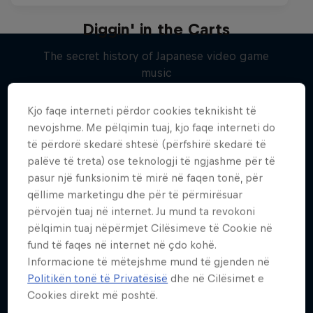
Diggin' in the Carts
The secret history of Japanese video game
music
Më shumë si kjo
1 Sezoni · 5 episodet
Kjo faqe interneti përdor cookies teknikisht të
MUSIC
nevojshme. Me pëlqimin tuaj, kjo faqe interneti do
të përdorë skedarë shtesë (përfshirë skedarë të
palëve të treta) ose teknologji të ngjashme për të
pasur një funksionim të mirë në faqen tonë, për
qëllime marketingu dhe për të përmirësuar
përvojën tuaj në internet. Ju mund ta revokoni
pëlqimin tuaj nëpërmjet Cilësimeve të Cookie në
fund të faqes në internet në çdo kohë.
Informacione të mëtejshme mund të gjenden në
Politikën tonë të Privatësisë
dhe në Cilësimet e
Cookies direkt më poshtë.