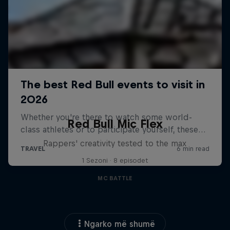
Red Bull Mic Flex
Rappers' creativity tested to the max
1 Sezoni · 8 episodet
MC BATTLE
Ngarko më shumë