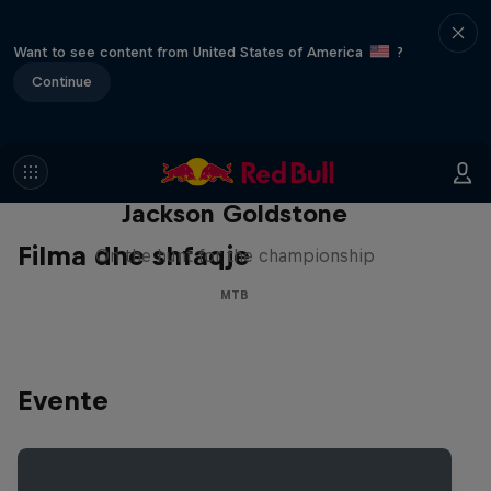
Want to see content from United States of America
?
Continue
The Search for Milliseconds:
Jackson Goldstone
Filma dhe shfaqje
On the hunt for the championship
MTB
Evente