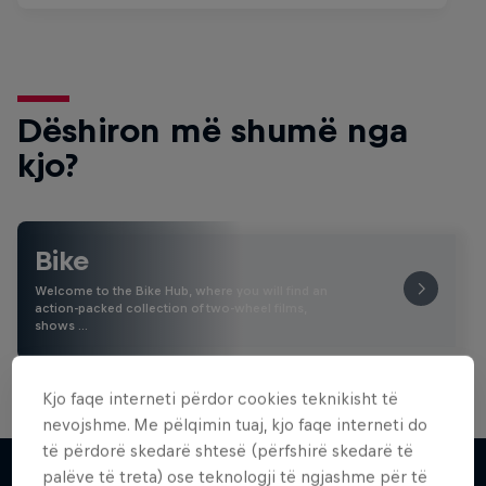
Dëshiron më shumë nga
kjo?
Bike
Welcome to the Bike Hub, where you will find an
action-packed collection of two-wheel films,
shows …
Kjo faqe interneti përdor cookies teknikisht të
nevojshme. Me pëlqimin tuaj, kjo faqe interneti do
të përdorë skedarë shtesë (përfshirë skedarë të
palëve të treta) ose teknologji të ngjashme për të