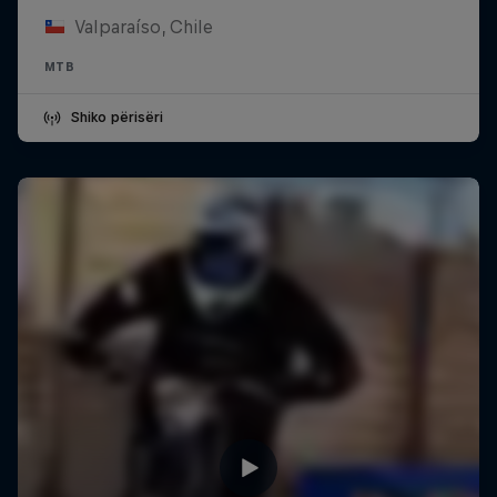
Valparaíso, Chile
MTB
Shiko përisëri