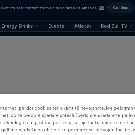
Continue
Want to see content from United States of America
?
Energy Drinks
Evente
Atletët
Red Bull TV
interneti përdor cookies teknikisht të nevojshme. Me pëlqimin t
rneti do të përdorë skedarë shtesë (përfshirë skedarë të palëv
e teknologji të ngjashme për të pasur një funksionim të mirë n
 qëllime marketingu dhe për të përmirësuar përvojën tuaj në in