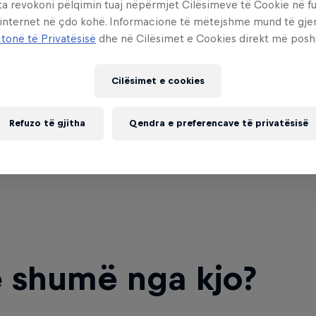
ta revokoni pëlqimin tuaj nëpërmjet Cilësimeve të Cookie në f
 internet në çdo kohë. Informacione të mëtejshme mund të gj
 tonë të Privatësisë
dhe në Cilësimet e Cookies direkt më posh
Cilësimet e cookies
Refuzo të gjitha
Qendra e preferencave të privatësisë
 shumë nga kjo?