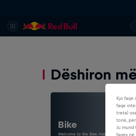
Dëshiron më
Kjo faqe 
faqe inte
treta) os
tonë, për
Bike
Ju mund 
Welcome to the Bike Hub, where you will 
faqes në