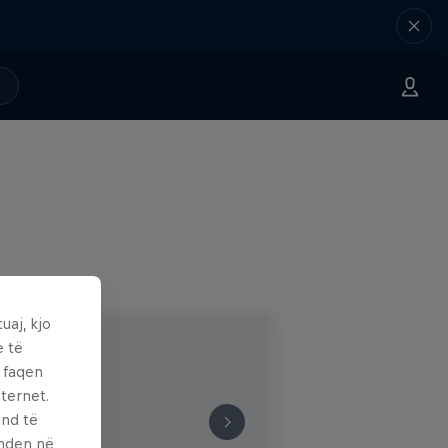
uaj, kjo
e të
ë faqen
ternet.
und të
enden në