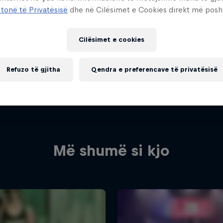
 tonë të Privatësisë
dhe në Cilësimet e Cookies direkt më posh
Cilësimet e cookies
Refuzo të gjitha
Qendra e preferencave të privatësisë
Më shumë si kjo