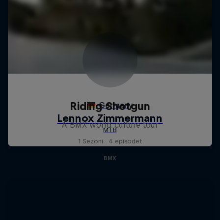
Riding Shotgun
A BMX world culture tour
1 Sezoni · 4 episodet
BMX