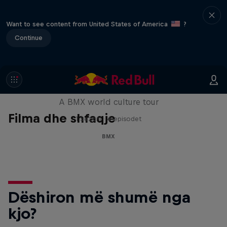
Want to see content from United States of America
?
Continue
Riding Shotgun
A BMX world culture tour
Filma dhe shfaqje
1 Sezoni · 4 episodet
BMX
Dëshiron më shumë nga
kjo?