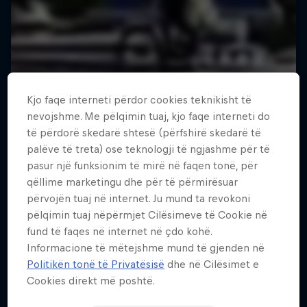
Kjo faqe interneti përdor cookies teknikisht të
nevojshme. Me pëlqimin tuaj, kjo faqe interneti do
të përdorë skedarë shtesë (përfshirë skedarë të
palëve të treta) ose teknologji të ngjashme për të
pasur një funksionim të mirë në faqen tonë, për
qëllime marketingu dhe për të përmirësuar
përvojën tuaj në internet. Ju mund ta revokoni
pëlqimin tuaj nëpërmjet Cilësimeve të Cookie në
fund të faqes në internet në çdo kohë.
Informacione të mëtejshme mund të gjenden në
Politikën tonë të Privatësisë
dhe në Cilësimet e
Cookies direkt më poshtë.