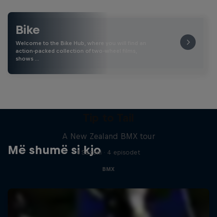
Bike
Welcome to the Bike Hub, where you will find an
action-packed collection of two-wheel films,
shows …
Tip to Tail
A New Zealand BMX tour
Më shumë si kjo
1 Sezoni · 4 episodet
BMX