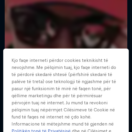
Kjo faqe interneti përdor cookies teknikisht të
nevojshme. Me pëlqimin tuaj, kjo faqe interneti do
të përdorë skedarë shtesë (përfshirë skedarë të
palëve të treta) ose teknologji të ngjashme për të
pasur një funksionim të mirë në faqen tonë, për
qëllime marketingu dhe për të përmirësuar
përvojën tuaj në internet. Ju mund ta revokoni
pëlqimin tuaj nëpërmjet Cilësimeve të Cookie në
fund të faqes në internet në çdo kohë.
MacAskill's Imaginate
Informacione të mëtejshme mund të gjenden në
Politikën tonë të Privatësisë
dhe në Cilësimet e