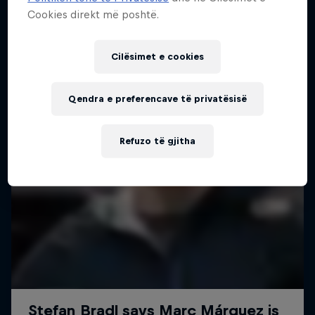
Inside the mind of Danny MacAskill
Cookies direkt më poshtë.
1 Sezoni · 5 episodet
TRIALS
Cilësimet e cookies
Qendra e preferencave të privatësisë
Refuzo të gjitha