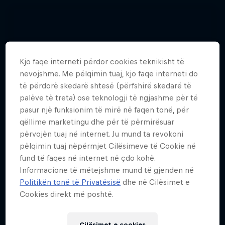
Kjo faqe interneti përdor cookies teknikisht të
nevojshme. Me pëlqimin tuaj, kjo faqe interneti do
të përdorë skedarë shtesë (përfshirë skedarë të
palëve të treta) ose teknologji të ngjashme për të
pasur një funksionim të mirë në faqen tonë, për
qëllime marketingu dhe për të përmirësuar
përvojën tuaj në internet. Ju mund ta revokoni
pëlqimin tuaj nëpërmjet Cilësimeve të Cookie në
fund të faqes në internet në çdo kohë.
Informacione të mëtejshme mund të gjenden në
Politikën tonë të Privatësisë
dhe në Cilësimet e
Cookies direkt më poshtë.
Hannes Arch top gun in training
Fotografitë 4
Cilësimet e cookies