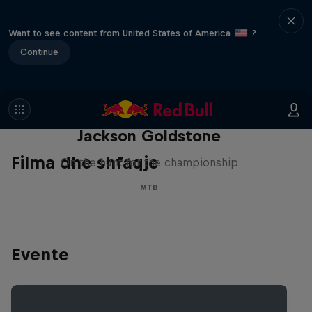
Want to see content from United States of America
?
Continue
The Search for Milliseconds:
Jackson Goldstone
Filma dhe shfaqje
On the hunt for the championship
MTB
Evente