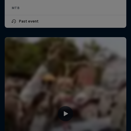
MTB
Past event