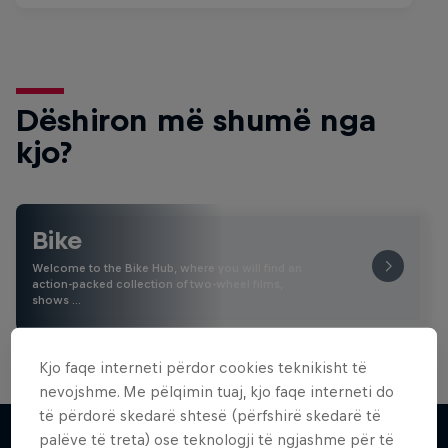
Dëshiron më shumë nga
kjo?
Bike
Welcome to the Bike Hub, where you will find an
action-packed collection of two-wheel films,
shows …
Kjo faqe interneti përdor cookies teknikisht të
nevojshme. Me pëlqimin tuaj, kjo faqe interneti do
të përdorë skedarë shtesë (përfshirë skedarë të
palëve të treta) ose teknologji të ngjashme për të