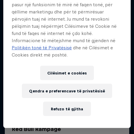
pasur një funksionim të mirë në faqen tonë, për
Më shumë si kjo
qëllime marketingu dhe për të përmirësuar
përvojën tuaj në internet. Ju mund ta revokoni
pëlqimin tuaj nëpërmjet Cilësimeve të Cookie në
fund të faqes në internet në çdo kohë.
Informacione të mëtejshme mund të gjenden në
Politikën tonë të Privatësisë
dhe në Cilësimet e
Cookies direkt më poshtë.
Cilësimet e cookies
Qendra e preferencave të privatësisë
Refuzo të gjitha
Red Bull Rampage