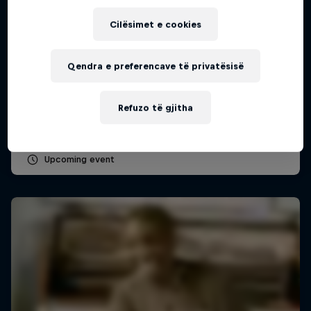
Cilësimet e cookies
Red Bull Batalla Peru National Final 2026
Qendra e preferencave të privatësisë
12 Shtator 2026
Lima, Peru
Refuzo të gjitha
MC BATTLE
Upcoming event