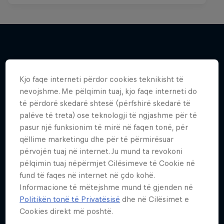
Më shumë si kjo
Kjo faqe interneti përdor cookies teknikisht të
nevojshme. Me pëlqimin tuaj, kjo faqe interneti do
të përdorë skedarë shtesë (përfshirë skedarë të
palëve të treta) ose teknologji të ngjashme për të
pasur një funksionim të mirë në faqen tonë, për
qëllime marketingu dhe për të përmirësuar
përvojën tuaj në internet. Ju mund ta revokoni
pëlqimin tuaj nëpërmjet Cilësimeve të Cookie në
fund të faqes në internet në çdo kohë.
Informacione të mëtejshme mund të gjenden në
Politikën tonë të Privatësisë
dhe në Cilësimet e
Cookies direkt më poshtë.