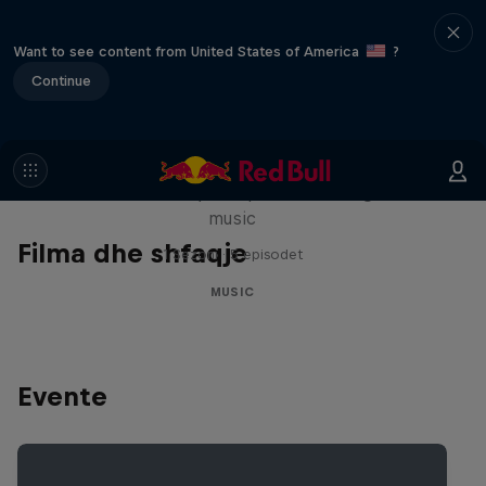
Want to see content from United States of America
?
Continue
Diggin' in the Carts
The secret history of Japanese video game
music
Filma dhe shfaqje
1 Sezoni · 5 episodet
MUSIC
Evente