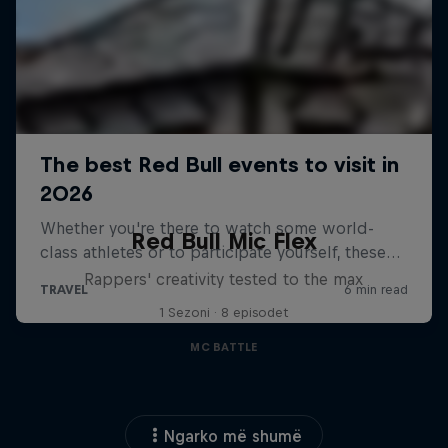
Red Bull Mic Flex
Rappers' creativity tested to the max
1 Sezoni · 8 episodet
MC BATTLE
Ngarko më shumë