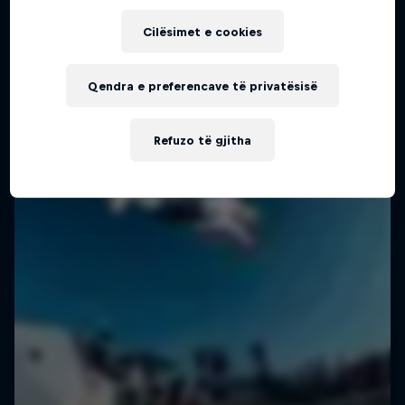
Më shumë si kjo
Cilësimet e cookies
Qendra e preferencave të privatësisë
Refuzo të gjitha