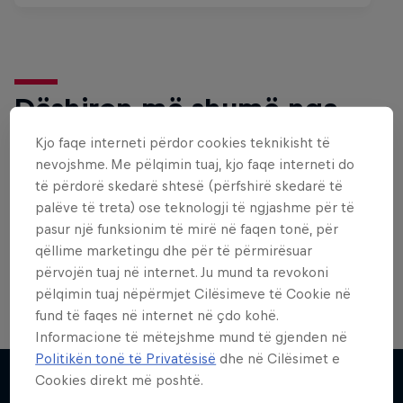
Dëshiron më shumë nga
kjo?
Kjo faqe interneti përdor cookies teknikisht të
nevojshme. Me pëlqimin tuaj, kjo faqe interneti do
të përdorë skedarë shtesë (përfshirë skedarë të
palëve të treta) ose teknologji të ngjashme për të
Skateboarding
pasur një funksionim të mirë në faqen tonë, për
Welcome to the Red Bull Skateboarding hub, your
qëllime marketingu dhe për të përmirësuar
source for skateboarding news, videos, rider …
përvojën tuaj në internet. Ju mund ta revokoni
pëlqimin tuaj nëpërmjet Cilësimeve të Cookie në
fund të faqes në internet në çdo kohë.
Informacione të mëtejshme mund të gjenden në
Politikën tonë të Privatësisë
dhe në Cilësimet e
Cookies direkt më poshtë.