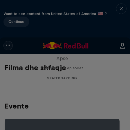
Want to see content from United States of America
?
Continue
Skate Tales
Discover the world of skate with Madars
Apse
Filma dhe shfaqje
5 Sezone · 27 episodet
SKATEBOARDING
Evente