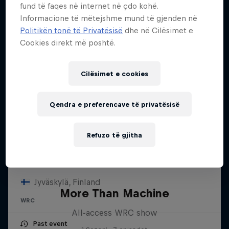
fund të faqes në internet në çdo kohë.
Informacione të mëtejshme mund të gjenden në
Politikën tonë të Privatësisë
dhe në Cilësimet e
Cookies direkt më poshtë.
Cilësimet e cookies
Qendra e preferencave të privatësisë
Refuzo të gjitha
Secto Rally Finland
30 Korrik – 2 Gusht 2026
Jyväskylä, Finland
More Than Machine
WRC
All-access WRC show
Past event