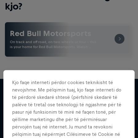
kjo?
Red Bull Motorsports
On track and off road, on two wheels or four - this
is your home for Red Bull Motorsports. Watch …
Kjo faqe interneti përdor cookies teknikisht të
nevojshme. Me pëlqimin tuaj, kjo faqe interneti do
të përdorë skedarë shtesë (përfshirë skedarë të
Më shumë si kjo
palëve të treta) ose teknologji të ngjashme për të
pasur një funksionim të mirë në faqen tonë, për
qëllime marketingu dhe për të përmirësuar
përvojën tuaj në internet. Ju mund ta revokoni
pëlqimin tuaj nëpërmjet Cilësimeve të Cookie në