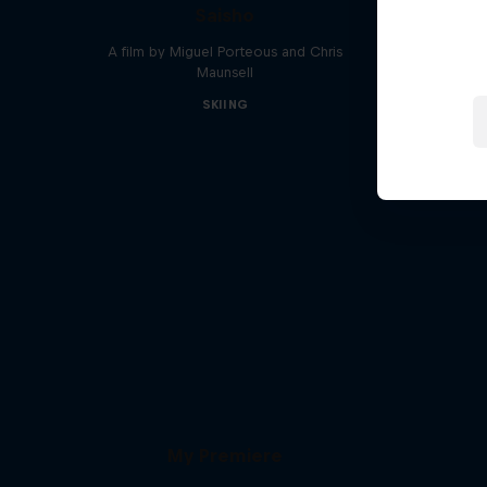
Saisho
A film by Miguel Porteous and Chris
Maunsell
The 
SKIING
My Premiere