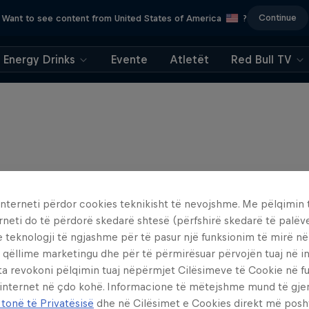
Continue
Want to see content from United States of America
?
Energy Drinks
Evente
Atletët
Red Bull TV
interneti përdor cookies teknikisht të nevojshme. Me pëlqimin t
rneti do të përdorë skedarë shtesë (përfshirë skedarë të palëv
e teknologji të ngjashme për të pasur një funksionim të mirë n
 qëllime marketingu dhe për të përmirësuar përvojën tuaj në in
ta revokoni pëlqimin tuaj nëpërmjet Cilësimeve të Cookie në f
 internet në çdo kohë. Informacione të mëtejshme mund të gj
 tonë të Privatësisë
dhe në Cilësimet e Cookies direkt më posh