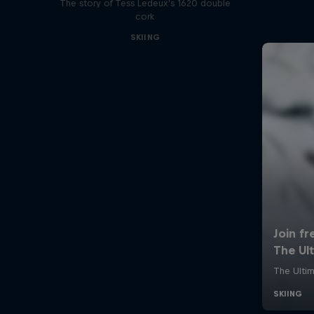
The story of Tess Ledeux's 1620 double
cork
SKIING