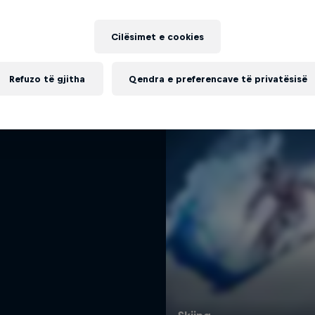
Më shumë si kjo
Dynamic Medium
Cilësimet e cookies
search for the ultimate line
SKIING
Refuzo të gjitha
Qendra e preferencave të privatësisë