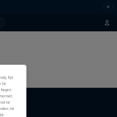
uaj, kjo
e të
ë faqen
ternet.
und të
enden në
të.