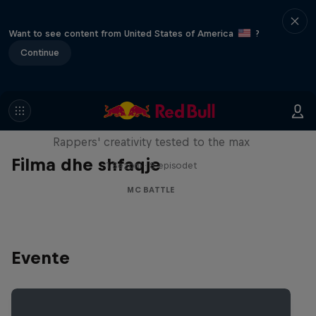
Want to see content from United States of America
?
Continue
Red Bull Mic Flex
Rappers' creativity tested to the max
Filma dhe shfaqje
1 Sezoni · 8 episodet
MC BATTLE
Evente