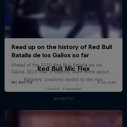
Red Bull Mic Flex
Rappers' creativity tested to the max
1 Sezoni · 8 episodet
MC BATTLE