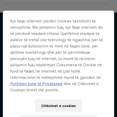
Kjo faqe interneti përdor cookies teknikisht të
nevojshme. Me pëlqimin tuaj, kjo faqe interneti do
Më shumë si kjo
të përdorë skedarë shtesë (përfshirë skedarë të
palëve të treta) ose teknologji të ngjashme për të
pasur një funksionim të mirë në faqen tonë, për
qëllime marketingu dhe për të përmirësuar
përvojën tuaj në internet. Ju mund ta revokoni
pëlqimin tuaj nëpërmjet Cilësimeve të Cookie në
fund të faqes në internet në çdo kohë.
Informacione të mëtejshme mund të gjenden në
Politikën tonë të Privatësisë
dhe në Cilësimet e
Cookies direkt më poshtë.
Cilësimet e cookies