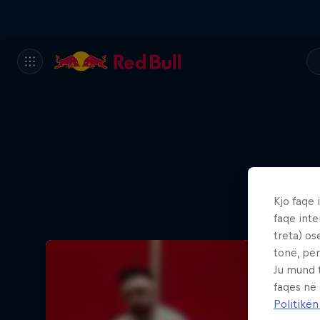
Kjo faqe 
faqe inte
treta) os
tonë, për
Ju mund 
faqes në
Politikën