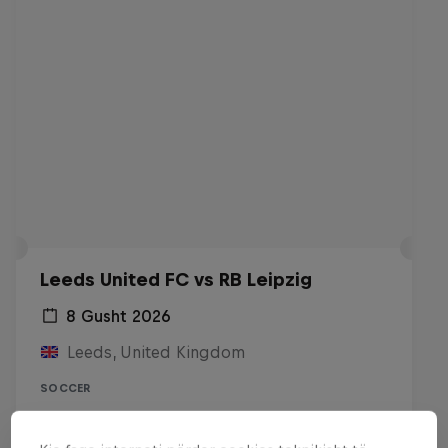
Leeds United FC vs RB Leipzig
8 Gusht 2026
Leeds, United Kingdom
SOCCER
Live së Shpejti