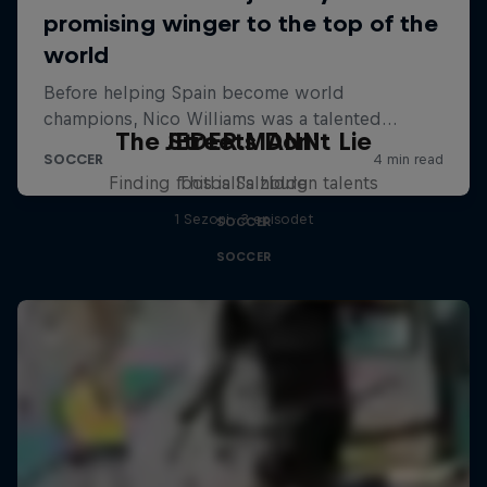
The Streets Don't Lie
JEDER.MANN
Finding football's hidden talents
This is Salzburg
1 Sezoni · 3 episodet
SOCCER
SOCCER