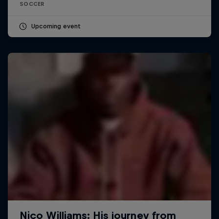
SOCCER
Upcoming event