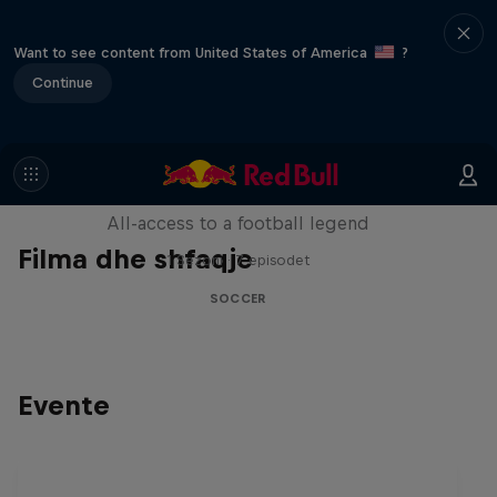
Want to see content from United States of America
?
Continue
Neymar Jr. Full Access
All-access to a football legend
Filma dhe shfaqje
1 Sezoni · 7 episodet
SOCCER
Evente