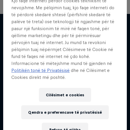
Kjo faqe interneti përdor cookies teknikisht të
nevojshme. Me pëlqimin tuaj, kjo faqe interneti do
të përdorë skedarë shtesë (përfshirë skedarë të
palëve të treta) ose teknologji të ngjashme për të
pasur një funksionim të mirë në faqen tonë, për
qëllime marketingu dhe për të përmirësuar
Më shumë si kjo
përvojën tuaj në internet. Ju mund ta revokoni
pëlqimin tuaj nëpërmjet Cilësimeve të Cookie në
fund të faqes në internet në çdo kohë.
Informacione të mëtejshme mund të gjenden në
Politikën tonë të Privatësisë
dhe në Cilësimet e
Cookies direkt më poshtë.
Cilësimet e cookies
Qendra e preferencave të privatësisë
Refuzo të gjitha