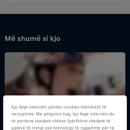
Më shumë si kjo
Kjo faqe interneti përdor cookies teknikisht të
nevojshme. Me pëlqimin tuaj, kjo faqe interneti do
të përdorë skedarë shtesë (përfshirë skedarë të
palëve të treta) ose teknologji të ngjashme për të