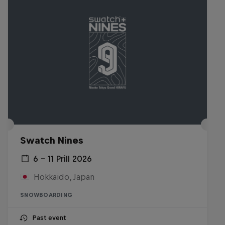
Swatch Nines
6 – 11 Prill 2026
Hokkaido, Japan
SNOWBOARDING
Past event