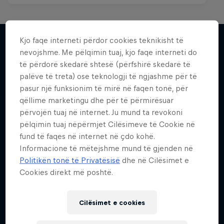
Kjo faqe interneti përdor cookies teknikisht të
nevojshme. Me pëlqimin tuaj, kjo faqe interneti do
Më shumë si kjo
të përdorë skedarë shtesë (përfshirë skedarë të
palëve të treta) ose teknologji të ngjashme për të
pasur një funksionim të mirë në faqen tonë, për
qëllime marketingu dhe për të përmirësuar
përvojën tuaj në internet. Ju mund ta revokoni
pëlqimin tuaj nëpërmjet Cilësimeve të Cookie në
fund të faqes në internet në çdo kohë.
Informacione të mëtejshme mund të gjenden në
Politikën tonë të Privatësisë
dhe në Cilësimet e
Cookies direkt më poshtë.
Cilësimet e cookies