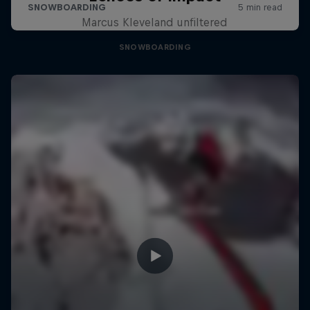
Marcus Kleveland unfiltered
SNOWBOARDING