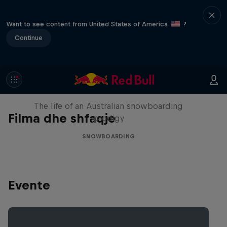
Want to see content from United States of America
?
Continue
Volare: Valentino Guseli
The life of an Australian snowboarding
Filma dhe shfaqje
prodigy
SNOWBOARDING
Evente