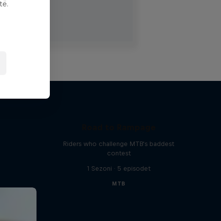
të.
Road to Rampage
Riders who challenge MTB's baddest
contest
1 Sezoni · 5 episodet
MTB