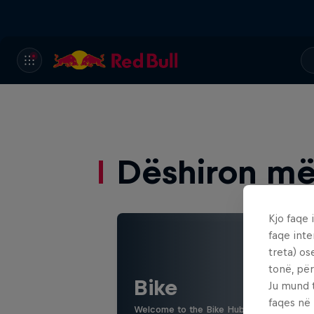
Dëshiron më
Kjo faqe 
faqe inte
treta) os
tonë, për
Bike
Ju mund 
faqes në
Welcome to the Bike Hub, where you will 