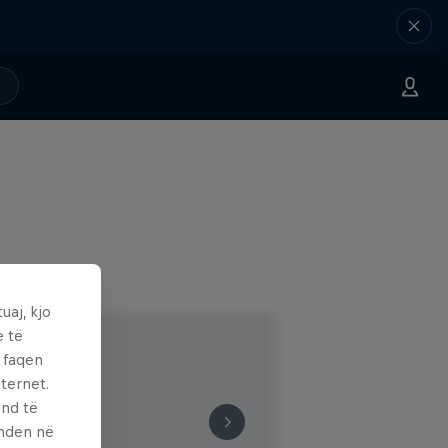
uaj, kjo
e të
ë faqen
ternet.
und të
enden në