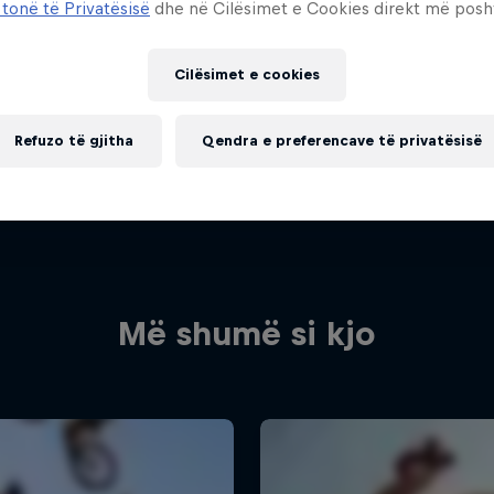
 tonë të Privatësisë
dhe në Cilësimet e Cookies direkt më posh
Cilësimet e cookies
Refuzo të gjitha
Qendra e preferencave të privatësisë
Më shumë si kjo