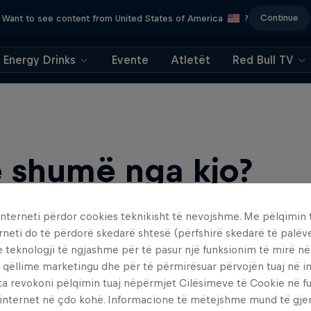
Continue
Want to see content from United States of America
?
Energy Drinks
Evente
Atletët
Red Bull TV
 shumë nga kjo?
interneti përdor cookies teknikisht të nevojshme. Me pëlqimin t
rneti do të përdorë skedarë shtesë (përfshirë skedarë të palëv
e teknologji të ngjashme për të pasur një funksionim të mirë n
 qëllime marketingu dhe për të përmirësuar përvojën tuaj në in
ta revokoni pëlqimin tuaj nëpërmjet Cilësimeve të Cookie në f
 internet në çdo kohë. Informacione të mëtejshme mund të gj
find an action-packed collection of two-wheel films, shows …