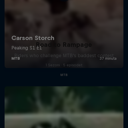
Road to Rampage
Riders who challenge MTB's baddest contest
1 Sezoni · 5 episodet
MTB