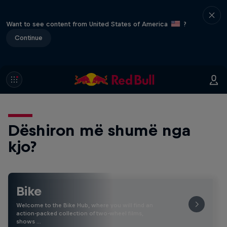
Want to see content from United States of America
?
Continue
Dëshiron më shumë nga
kjo?
Bike
Welcome to the Bike Hub, where you will find an
action-packed collection of two-wheel films,
shows …