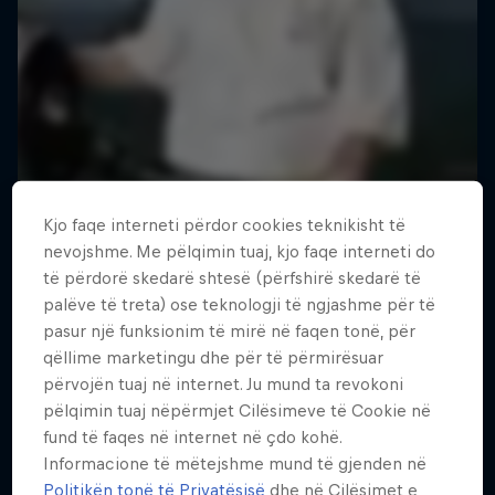
Kjo faqe interneti përdor cookies teknikisht të
nevojshme. Me pëlqimin tuaj, kjo faqe interneti do
të përdorë skedarë shtesë (përfshirë skedarë të
palëve të treta) ose teknologji të ngjashme për të
pasur një funksionim të mirë në faqen tonë, për
qëllime marketingu dhe për të përmirësuar
përvojën tuaj në internet. Ju mund ta revokoni
pëlqimin tuaj nëpërmjet Cilësimeve të Cookie në
fund të faqes në internet në çdo kohë.
Informacione të mëtejshme mund të gjenden në
Politikën tonë të Privatësisë
dhe në Cilësimet e