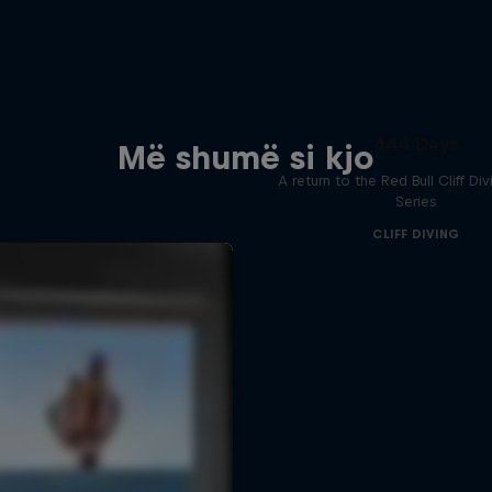
444 Days
Më shumë si kjo
A return to the Red Bull Cliff Di
Series
CLIFF DIVING