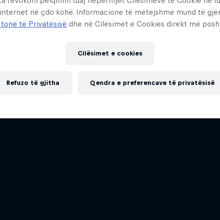
ta revokoni pëlqimin tuaj nëpërmjet Cilësimeve të Cookie në f
 internet në çdo kohë. Informacione të mëtejshme mund të gj
 tonë të Privatësisë
dhe në Cilësimet e Cookies direkt më posh
Cilësimet e cookies
Refuzo të gjitha
Qendra e preferencave të privatësisë