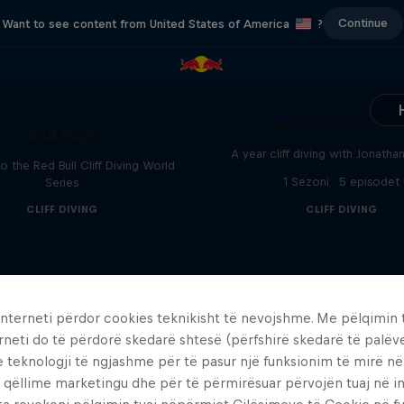
Continue
Want to see content from United States of America
?
Chasing the Dre
444 Days
A year cliff diving with Jonatha
to the Red Bull Cliff Diving World
1 Sezoni · 5 episodet
Series
CLIFF DIVING
CLIFF DIVING
interneti përdor cookies teknikisht të nevojshme. Me pëlqimin t
rneti do të përdorë skedarë shtesë (përfshirë skedarë të palëv
e teknologji të ngjashme për të pasur një funksionim të mirë n
 qëllime marketingu dhe për të përmirësuar përvojën tuaj në in