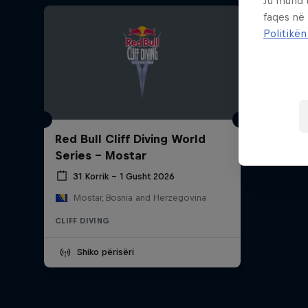
Ju mund 
faqes në
Politikën
Red Bull Cliff Diving World
Series - Mostar
31 Korrik – 1 Gusht 2026
Mostar, Bosnia and Herzegovina
CLIFF DIVING
Shiko përisëri