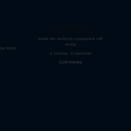
More than a Dive
Inside the world of competitive cliff
diving
ving World
4 Sezone · 21 episodet
CLIFF DIVING