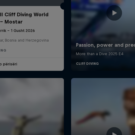
l Cliff Diving World
 - Mostar
rrik – 1 Gusht 2026
ar, Bosnia and Herzegovina
VING
o përisëri