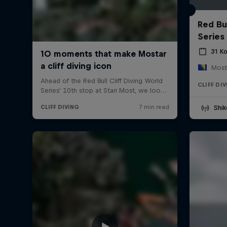
Red Bul
Series
31 Ko
Most
CLIFF DI
Shik