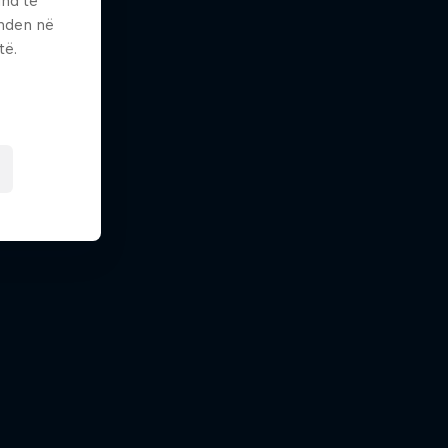
und të
enden në
të.